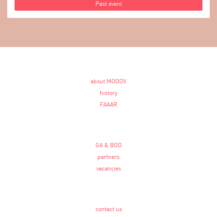
Past event
about MOOOV
history
FAAAR
GA & BOD
partners
vacancies
contact us