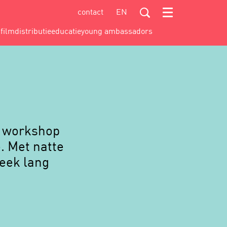
contact
EN
Menu
a
filmdistributie
educatie
young ambassadors
en workshop
. Met natte
week lang