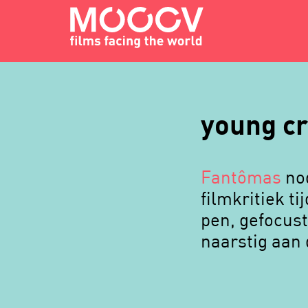
young cr
Fantômas
nod
filmkritiek t
pen, gefocust
naarstig aan 