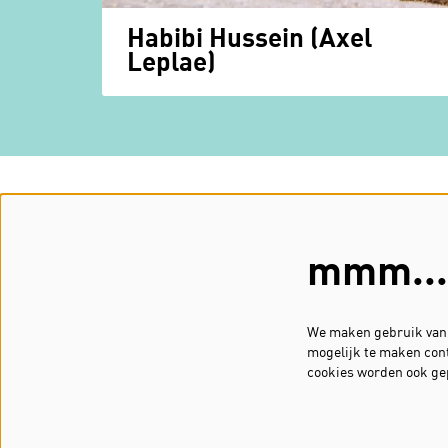
Habibi Hussein (Axel
Leplae)
missie & visie
AV & BO
geschiedenis
partners
mmm...
FAAAR
vacature
We maken gebruik van c
mogelijk te maken cont
cookies worden ook ge