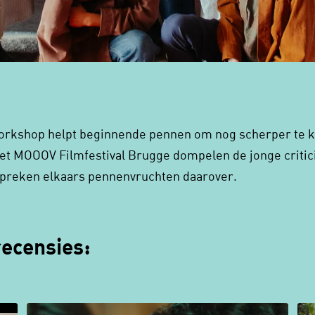
orkshop helpt beginnende pennen om nog scherper te ki
het MOOOV Filmfestival Brugge dompelen de jonge critici
preken elkaars pennenvruchten daarover.
recensies: