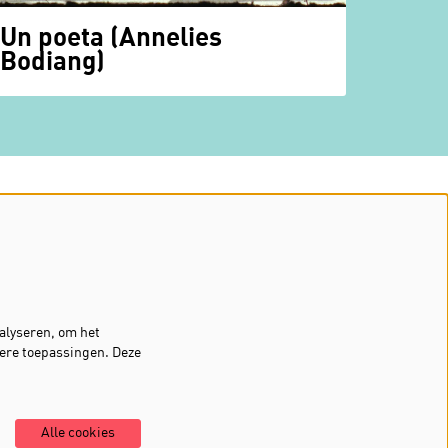
Un poeta (Annelies
Bodiang)
Volg ons
Meld je aan voor de nieuwsbrief
alyseren, om het
dere toepassingen. Deze
Inschrijven
Alle cookies