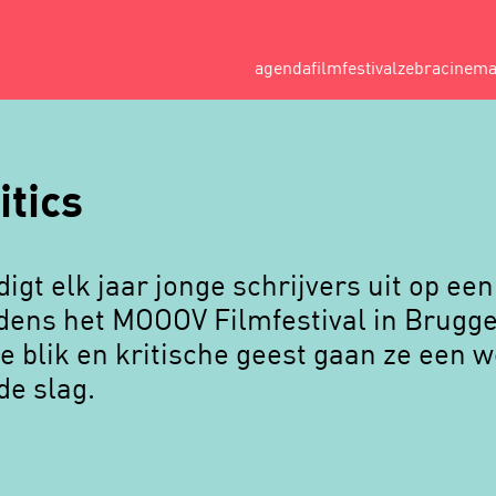
agenda
filmfestival
zebracinem
itics
igt elk jaar jonge schrijvers uit op e
ijdens het MOOOV Filmfestival in Brugge
e blik en kritische geest gaan ze een 
de slag.