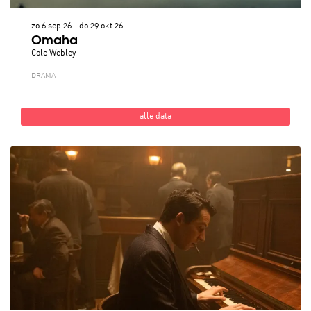
zo 6 sep 26
-
do 29 okt 26
Omaha
Cole Webley
DRAMA
alle data