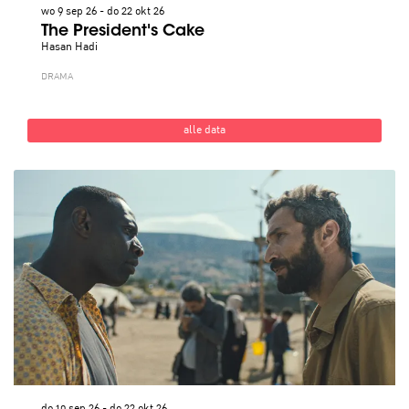
wo 9 sep 26
-
do 22 okt 26
The President's Cake
Hasan Hadi
DRAMA
alle data
do 10 sep 26
-
do 22 okt 26