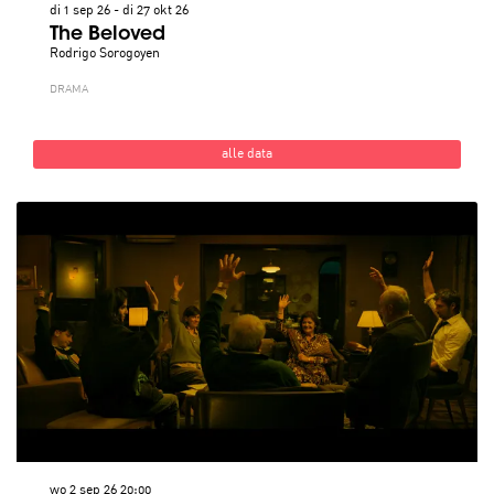
di 1 sep 26
-
di 27 okt 26
The Beloved
Rodrigo Sorogoyen
DRAMA
alle data
wo 2 sep 26
20:00