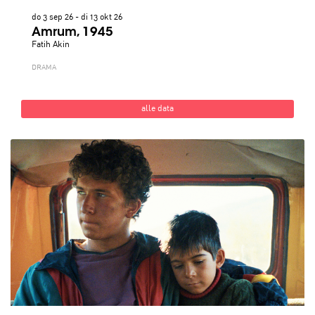
do 3 sep 26
-
di 13 okt 26
Amrum, 1945
Fatih Akin
DRAMA
alle data