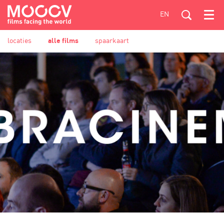
EN
Menu
locaties
alle films
spaarkaart