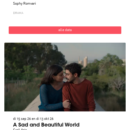
Sophy Romvari
DRAMA
alle data
di 15 sep 26
en
di 13 okt 26
A Sad and Beautiful World