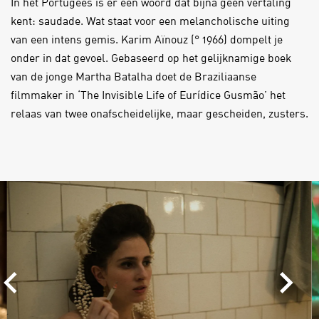
In het Portugees is er een woord dat bijna geen vertaling
kent: saudade. Wat staat voor een melancholische uiting
van een intens gemis. Karim Aïnouz (° 1966) dompelt je
onder in dat gevoel. Gebaseerd op het gelijknamige boek
van de jonge Martha Batalha doet de Braziliaanse
filmmaker in ‘The Invisible Life of Eurídice Gusmão’ het
relaas van twee onafscheidelijke, maar gescheiden, zusters.
Skip