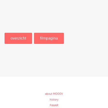
overzicht
filmpagina
about MOOOV
history
FAAAR