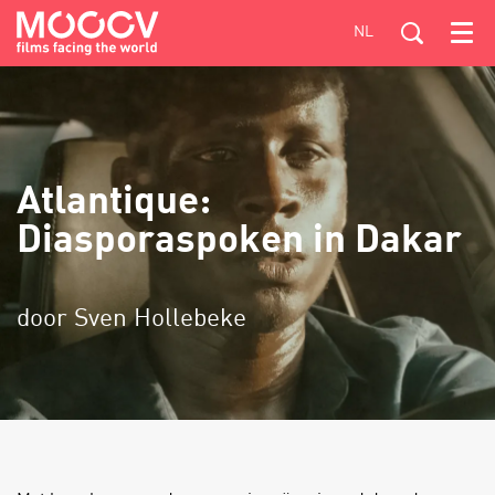
NL
Menu
Atlantique:
Diasporaspoken in Dakar
door Sven Hollebeke