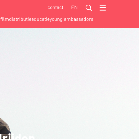
contact
EN
Menu
a
filmdistributie
educatie
young ambassadors