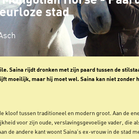
A Mongolian Horse - Paar
leurloze stad
 Asch
 file. Saina rijdt dronken met zijn paard tussen de stils
lijft moeilijk, maar hij moet wel. Saina kan niet zonder 
 de kloof tussen traditioneel en modern groot. Aan de en
kheid voor zijn oude, verslavingsgevoelige vader, die als
an de andere kant woont Saina’s ex-vrouw in de stad me