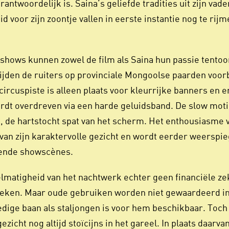
erantwoordelijk is. Saina’s geliefde tradities uit zijn vad
d voor zijn zoontje vallen in eerste instantie nog te rijm
 shows kunnen zowel de film als Saina hun passie tentoo
 rijden de ruiters op provinciale Mongoolse paarden voor
circuspiste is alleen plaats voor kleurrijke banners en 
ordt overdreven via een harde geluidsband. De slow mot
t, de hartstocht spat van het scherm. Het enthousiasme 
n van zijn karaktervolle gezicht en wordt eerder weerspie
fende showscènes.
matigheid van het nachtwerk echter geen financiële ze
oeken. Maar oude gebruiken worden niet gewaardeerd i
dige baan als staljongen is voor hem beschikbaar. Toch 
ezicht nog altijd stoïcijns in het gareel. In plaats daarva