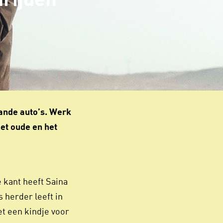
drijden
taande auto’s. Werk
het oude en het
e kant heeft Saina
 herder leeft in
t een kindje voor