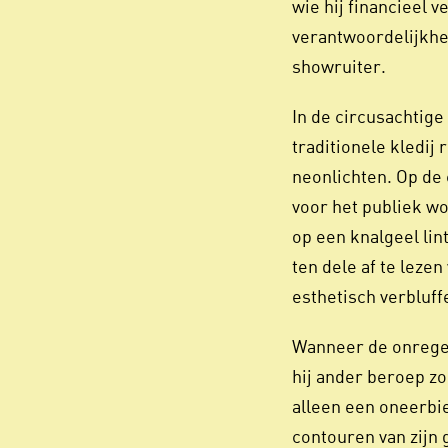
wie hij financieel v
verantwoordelijkhei
showruiter.
In de circusachtige
traditionele kledij
neonlichten. Op de 
voor het publiek w
op een knalgeel lin
Inzoomen
ten dele af te leze
esthetisch verbluf
Wanneer de onregel
hij ander beroep z
alleen een oneerbie
contouren van zijn g