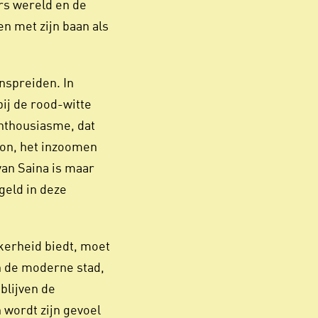
ers wereld en de
en met zijn baan als
nspreiden. In
bij de rood-witte
enthousiasme, dat
ion, het inzoomen
van Saina is maar
Inzoomen
geld in deze
kerheid biedt, moet
n de moderne stad,
blijven de
n wordt zijn gevoel