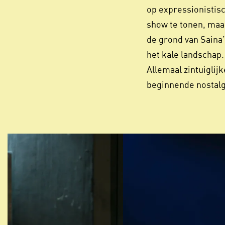
op expressionistisc
show te tonen, maar
de grond van Saina’
het kale landschap. 
Allemaal zintuiglij
beginnende nostal
Overslaan