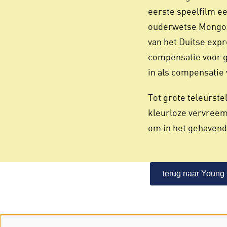
eerste speelfilm ee
ouderwetse Mongool
van het Duitse exp
compensatie voor ge
in als compensatie 
Tot grote teleurste
kleurloze vervreem
om in het gehavend
terug naar Young 