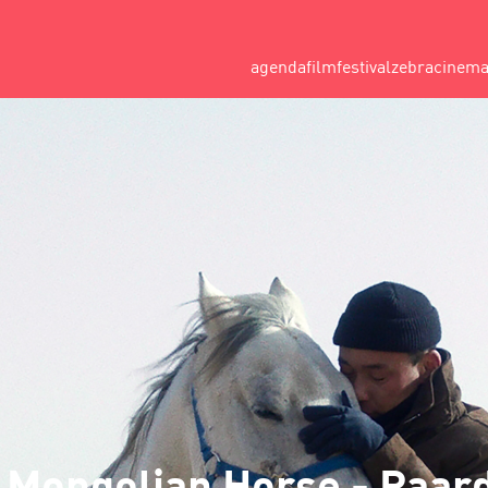
agenda
filmfestival
zebracinem