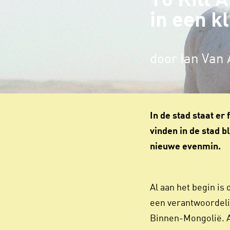
To Kill 
in een k
door Ian Van
In de stad staat er
vinden in de stad b
nieuwe evenmin.
Al aan het begin is
een verantwoordelij
Binnen-Mongolië. A