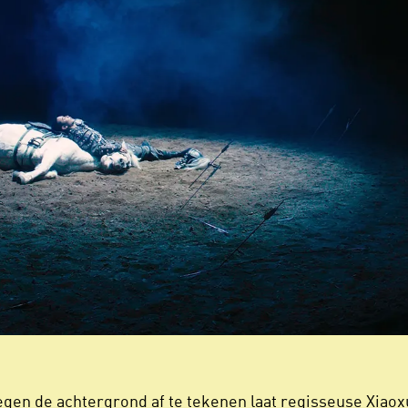
gen de achtergrond af te tekenen laat regisseuse Xiaoxu