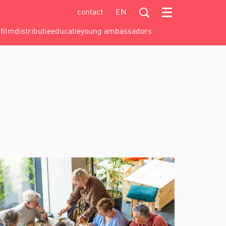
contact
EN
Menu
a
filmdistributie
educatie
young ambassadors