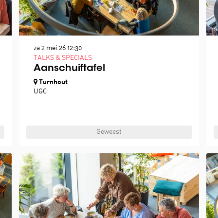
za 2 mei 26
12:30
TALKS & SPECIALS
Aanschuiftafel
Turnhout
UGC
Geweest