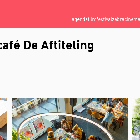
agenda
filmfestival
zebracinem
café De Aftiteling