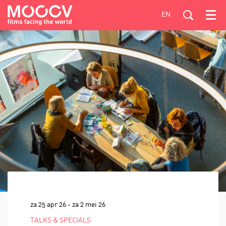
EN
Menu
za 25 apr 26
-
za 2 mei 26
TALKS & SPECIALS