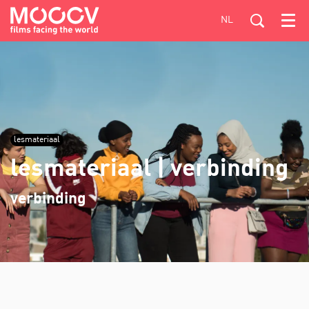
NL
Menu
lesmateriaal
lesmateriaal | verbinding
verbinding