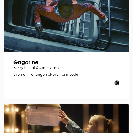
Gagarine
Fanny Liatard & Jeremy Trouilh
dromen - changemakers - armoede