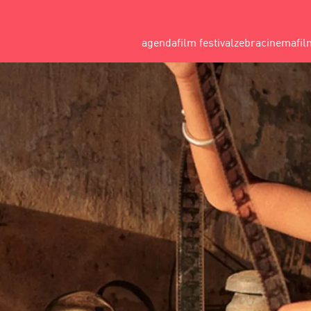
agenda
film festival
zebracinema
fil