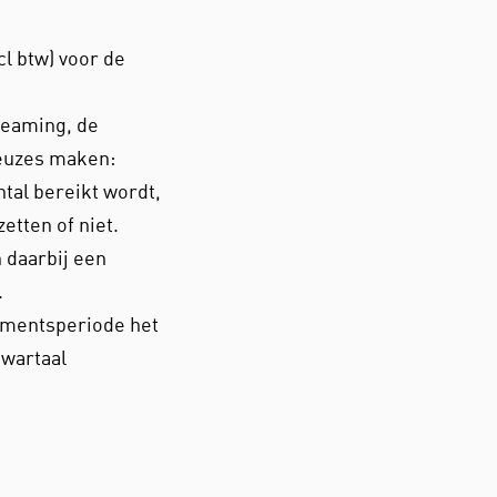
l btw) voor de
reaming, de
keuzes maken:
ntal bereikt wordt,
etten of niet.
 daarbij een
.
ementsperiode het
kwartaal