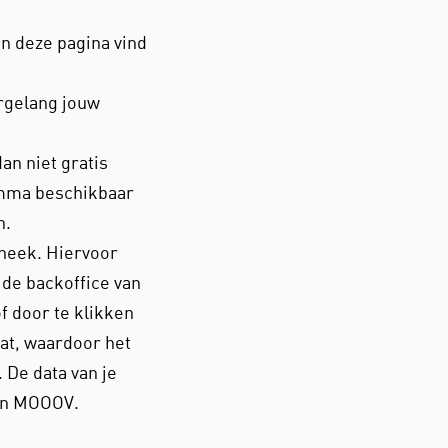
n deze pagina vind
rgelang jouw
dan niet gratis
amma beschikbaar
n.
heek. Hiervoor
de backoffice van
f door te klikken
at, waardoor het
 De data van je
aan MOOOV.