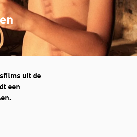
ken
films uit de
dt een
sen.