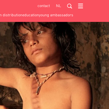
contact
NL
Menu
m distribution
education
young ambassadors