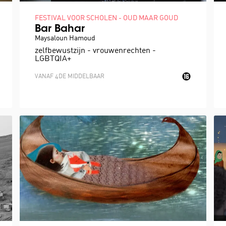
FESTIVAL VOOR SCHOLEN - OUD MAAR GOUD
Bar Bahar
Maysaloun Hamoud
zelfbewustzijn - vrouwenrechten -
LGBTQIA+
VANAF 4DE MIDDELBAAR