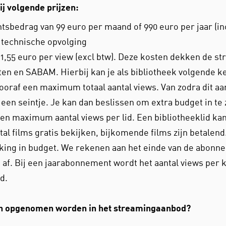
j volgende prijzen:
bedrag van 99 euro per maand of 990 euro per jaar (inc
 technische opvolging
1,55 euro per view (excl btw). Deze kosten dekken de st
en en SABAM. Hierbij kan je als bibliotheek volgende 
vooraf een maximum totaal aantal views. Van zodra dit aa
een seintje. Je kan dan beslissen om extra budget in te z
een maximum aantal views per lid. Een bibliotheeklid kan
al films gratis bekijken, bijkomende films zijn betalend
ing in budget. We rekenen aan het einde van de abonn
s af. Bij een jaarabonnement wordt het aantal views per 
d.
n opgenomen worden in het streamingaanbod?