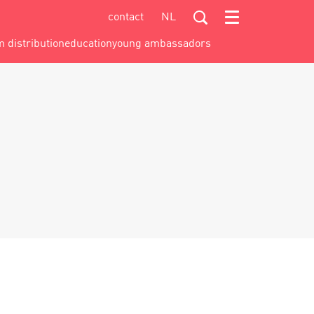
contact
NL
Menu
m distribution
education
young ambassadors