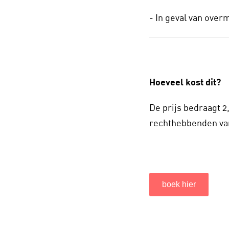
- In geval van over
Hoeveel kost dit?
De prijs bedraagt 2
rechthebbenden van
boek hier