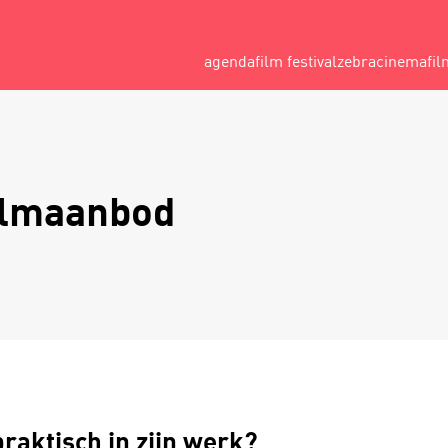
agenda
film festival
zebracinema
fil
ilmaanbod
praktisch in zijn werk?