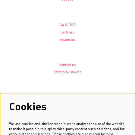
GA & BOD
partners
vacancies
contact us
privacy & cookies
Follow us
Cookies
We use cookies and similar techniques to analyze the use of the website,
Newsletter
to make it possible to display third-party content such as videos, and for
various other applications. These cookies are also placed by third
Sign up