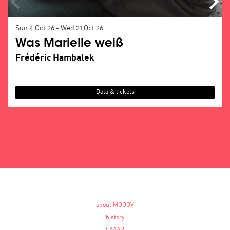
Sun 4 Oct 26
-
Wed 21 Oct 26
Was Marielle weiß
Frédéric Hambalek
Data & tickets
about MOOOV
history
FAAAR