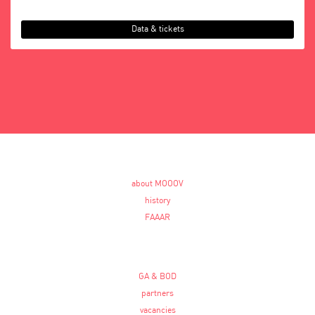
Data & tickets
about MOOOV
history
FAAAR
GA & BOD
partners
vacancies