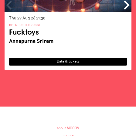
Thu 27 Aug 26
21:30
OPENLUCHT BRUGGE
Fucktoys
Annapurna Sriram
Data & tickets
about MOOOV
history