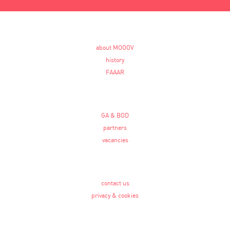
about MOOOV
history
FAAAR
GA & BOD
partners
vacancies
contact us
privacy & cookies