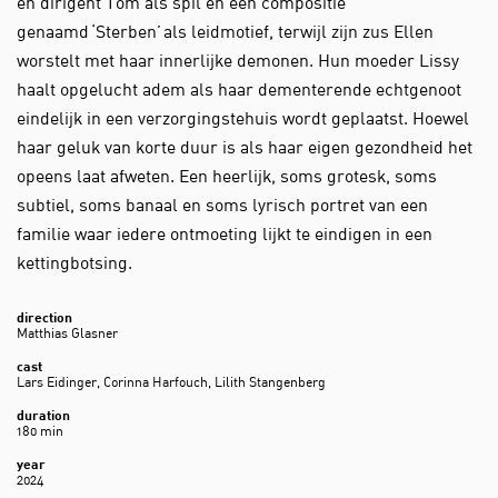
en dirigent Tom als spil en een compositie
genaamd ‘Sterben’ als leidmotief, terwijl zijn zus Ellen
worstelt met haar innerlijke demonen. Hun moeder Lissy
haalt opgelucht adem als haar dementerende echtgenoot
eindelijk in een verzorgingstehuis wordt geplaatst. Hoewel
haar geluk van korte duur is als haar eigen gezondheid het
opeens laat afweten. Een heerlijk, soms grotesk, soms
subtiel, soms banaal en soms lyrisch portret van een
familie waar iedere ontmoeting lijkt te eindigen in een
kettingbotsing.
direction
Matthias Glasner
cast
Lars Eidinger, Corinna Harfouch, Lilith Stangenberg
duration
180 min
year
2024