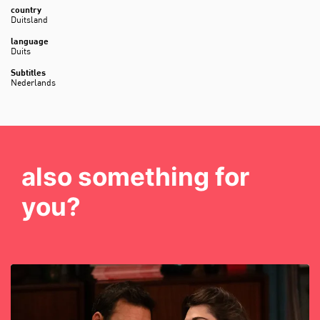
country
Duitsland
language
Duits
Subtitles
Nederlands
also something for
you?
Skip