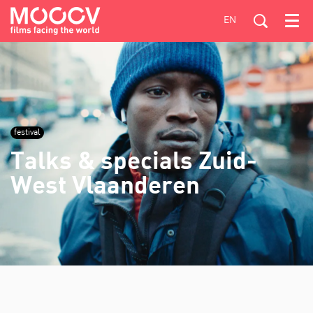
EN
Menu
festival
Talks & specials Zuid-
West Vlaanderen