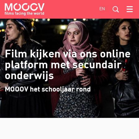
EN
Menu
Film kijken via ons online
platform met secundair
onderwijs
MOOOV het schooljaar rond