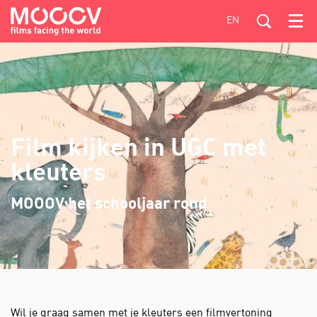
EN
Menu
Film kijken in UGC met
kleuters
MOOOV het schooljaar rond
Wil je graag samen met je kleuters een filmvertoning