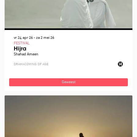
vr 24 apr 26
-
za 2 mei 26
FESTIVAL
Hijra
Shahad Ameen
DRAMA
COMING OF AGE
Geweest