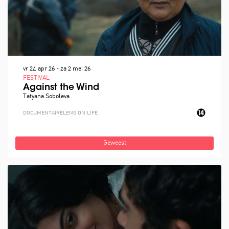
vr 24 apr 26
-
za 2 mei 26
FESTIVAL
Against the Wind
Tatyana Soboleva
DOCUMENTAIRE
LENS ON LIFE
Geweest