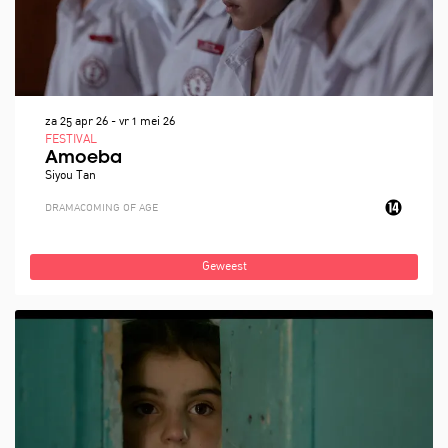
za 25 apr 26
-
vr 1 mei 26
FESTIVAL
Amoeba
Siyou Tan
DRAMA
COMING OF AGE
Geweest