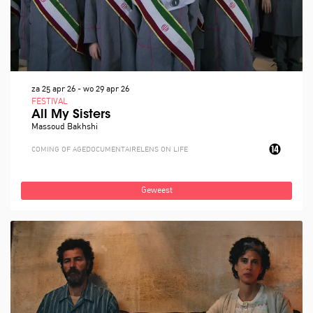
za 25 apr 26
-
wo 29 apr 26
FESTIVAL
All My Sisters
Massoud Bakhshi
COMING OF AGE
DOCUMENTAIRE
LENS ON LIFE
Geweest