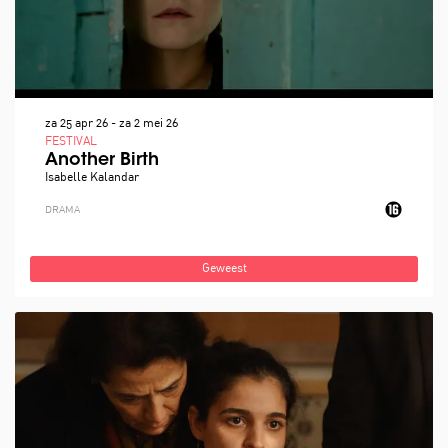
za 25 apr 26
-
za 2 mei 26
FESTIVAL
Another Birth
Isabelle Kalandar
DRAMA
Geweest