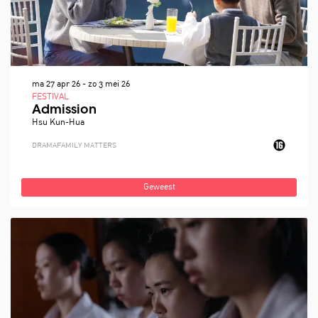
ma 27 apr 26
-
zo 3 mei 26
FESTIVAL
Admission
Hsu Kun-Hua
DRAMA
FAMILY MATTERS
Geweest