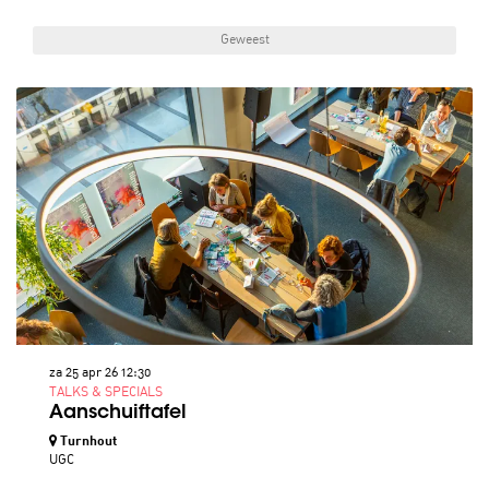
Geweest
za 25 apr 26
12:30
TALKS & SPECIALS
Aanschuiftafel
Turnhout
UGC