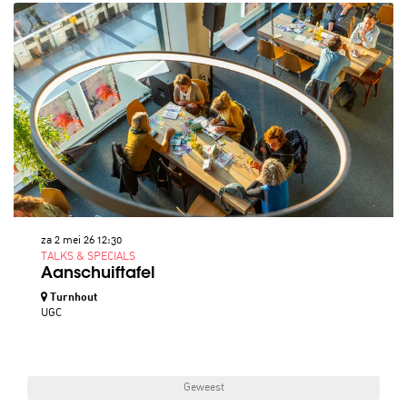
za 2 mei 26
12:30
TALKS & SPECIALS
Aanschuiftafel
Turnhout
UGC
Geweest