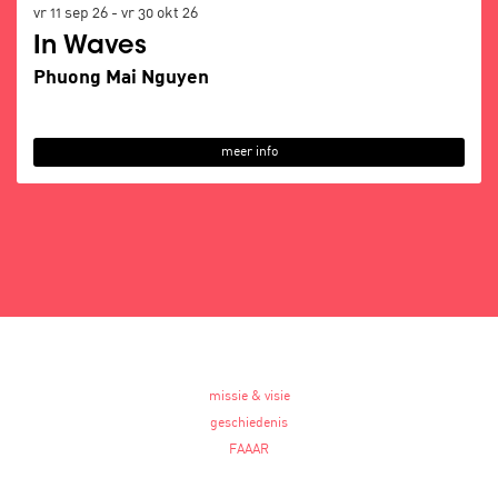
vr 11 sep 26
-
vr 30 okt 26
In Waves
Phuong Mai Nguyen
meer info
missie & visie
geschiedenis
FAAAR