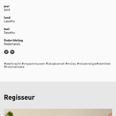
jaar
2019
land
Lesotho
taal
Sesotho
Ondertiteling
Nederlands
Inzoomen
#veerkracht #impactvrouwen #lokaalverzet #milieu #rolvanreligie#identiteit
#kolonialisatie
Regisseur