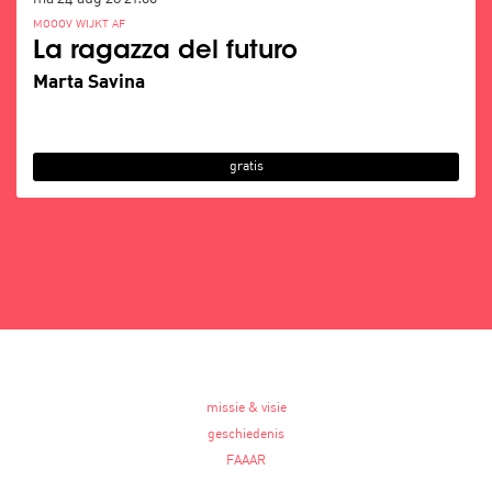
MOOOV WIJKT AF
La ragazza del futuro
Marta Savina
gratis
missie & visie
geschiedenis
FAAAR