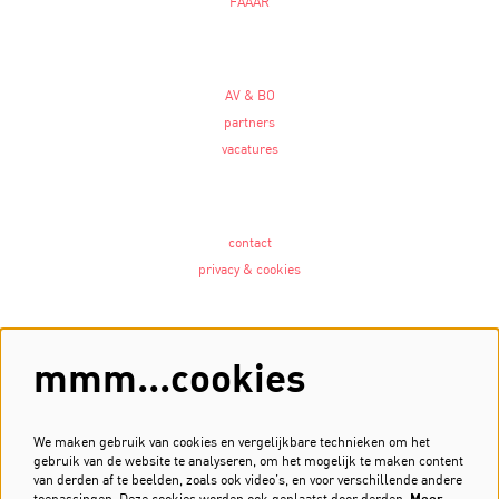
FAAAR
AV & BO
partners
vacatures
contact
privacy & cookies
Volg ons
mmm...cookies
We maken gebruik van cookies en vergelijkbare technieken om het
gebruik van de website te analyseren, om het mogelijk te maken content
Meld je aan voor de nieuwsbrief
van derden af te beelden, zoals ook video’s, en voor verschillende andere