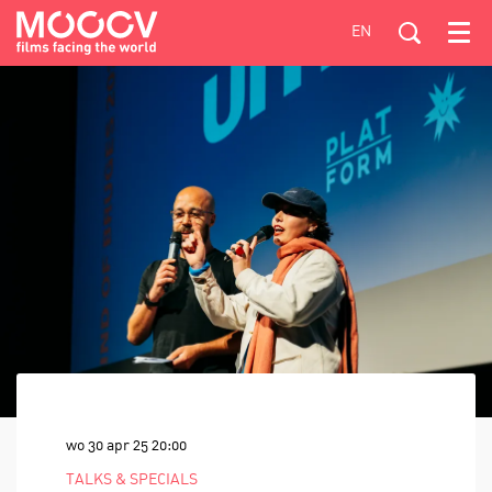
EN
Menu
wo 30 apr 25
20:00
TALKS & SPECIALS