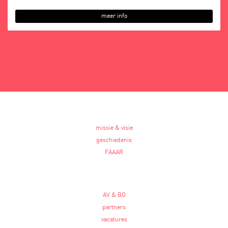
meer info
missie & visie
geschiedenis
FAAAR
AV & BO
partners
vacatures