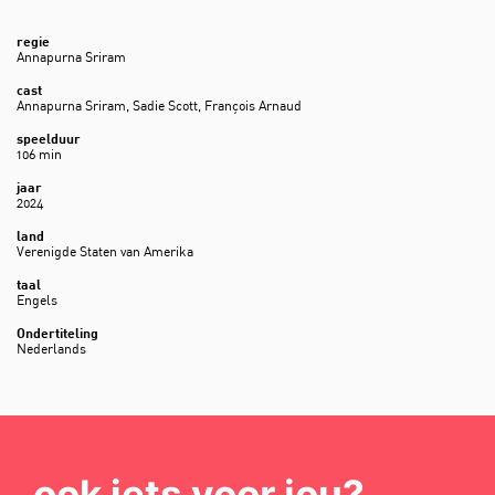
regie
Annapurna Sriram
cast
Annapurna Sriram, Sadie Scott, François Arnaud
speelduur
106 min
jaar
2024
land
Verenigde Staten van Amerika
taal
Engels
Ondertiteling
Nederlands
ook iets voor jou?