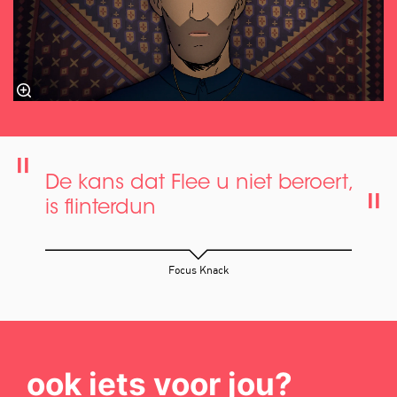
De kans dat Flee u niet beroert,
is flinterdun
Focus Knack
ook iets voor jou?