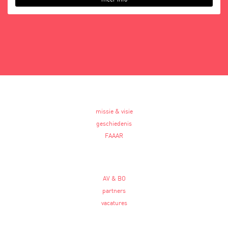
meer info
missie & visie
geschiedenis
FAAAR
AV & BO
partners
vacatures