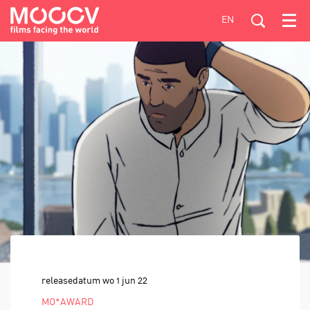
EN
Menu
releasedatum
wo 1 jun 22
MO*AWARD