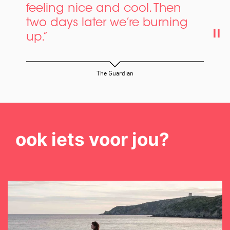
feeling nice and cool. Then
two days later we’re burning
up.”
The Guardian
ook iets voor jou?
Overslaan