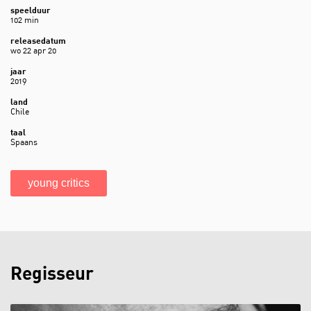
speelduur
102 min
releasedatum
wo 22 apr 20
jaar
2019
land
Chile
taal
Inzoomen
Spaans
young critics
Regisseur