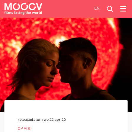
EN
Menu
releasedatum
wo 22 apr 20
OP VOD