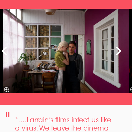
Overslaan
“….Larrain’s films infect us like
a virus. We leave the cinema