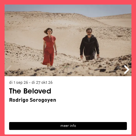
Overslaan
di 1 sep 26
-
di 27 okt 26
The Beloved
Rodrigo Sorogoyen
meer info