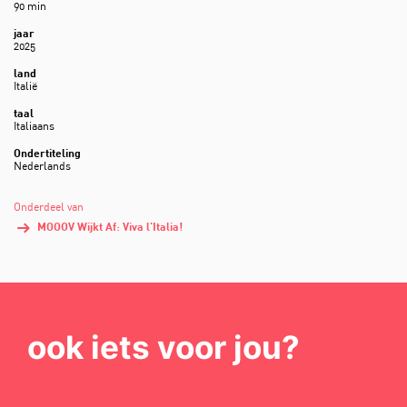
90 min
jaar
2025
land
Italië
taal
Italiaans
Ondertiteling
Nederlands
Onderdeel van
MOOOV Wijkt Af: Viva l'Italia!
ook iets voor jou?